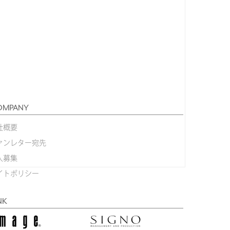
OMPANY
社概要
ァンレター宛先
人募集
イトポリシー
NK