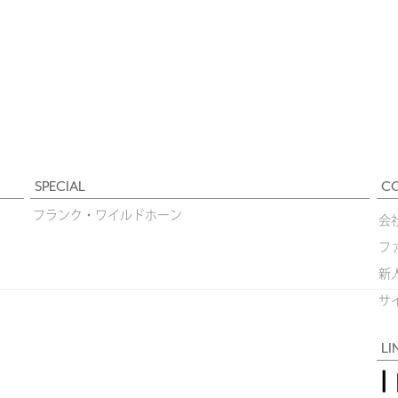
SPECIAL
C
フランク・ワイルドホーン
会
フ
新
サ
LI