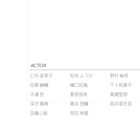
ACTOR
仁科 亜季子
和央 ようか
野村 祐希
佐藤 峻輔
樋口拓哉
千々和凌平
木瀬 哲
菅原俊希
髙橋聖那
深沢 萌華
藤本 悠輔
桃井亜衣良
田邊心暖
岡田 伸晃